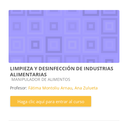
LIMPIEZA Y DESINFECCIÓN DE INDUSTRIAS
ALIMENTARIAS
Categoría de cursos
MANIPULADOR DE ALIMENTOS
Profesor:
Fátima Montoliu Arnau
,
Ana Zulueta
Haga clic aquí para entrar al curso