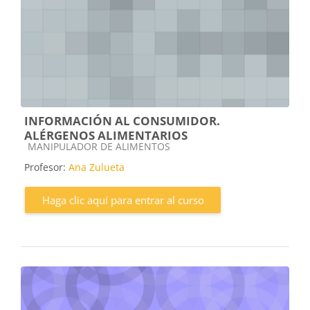
INFORMACIÓN AL CONSUMIDOR.
ALÉRGENOS ALIMENTARIOS
Categoría de cursos
MANIPULADOR DE ALIMENTOS
Profesor:
Ana Zulueta
Haga clic aquí para entrar al curso