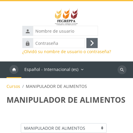
Salta al contenido principal
Nombre
de
Contraseña
usuario
Acceder
¿Olvidó su nombre de usuario o contraseña?
Español - Internacional ‎(es)‎
Buscar
cursos
Cursos
MANIPULADOR DE ALIMENTOS
MANIPULADOR DE ALIMENTOS
Categorías