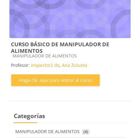
CURSO BÁSICO DE MANIPULADOR DE
ALIMENTOS
Categoría de cursos
MANIPULADOR DE ALIMENTOS
Profesor:
inspector2 ds
,
Ana Zulueta
Haga clic aquí para entrar al curso
Categorías
MANIPULADOR DE ALIMENTOS
 (4)